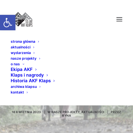
Otwórz pasek narzędzi
strona główna
aktualności
wydarzenia
nasze projekty
o nas
Ekipa AKF
Klaps i nagrody
Historia AKF Klaps
Risus in tenebris //
archiwa klapsu
kontakt
Michał Mrzyk
16 KWIETNIA 2023
|
W
NASZE PROJEKTY
,
AKTUALNOŚCI
|
PRZEZ
RYNA