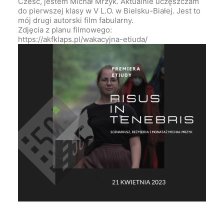
Cześć, jestem Michał Mrzyk. Aktualnie uczęszczam
do pierwszej klasy w V L.O. w Bielsku-Białej. Jest to
mój drugi autorski film fabularny.
Zdjęcia z planu filmowego:
https://akfklaps.pl/wakacyjna-etiuda/