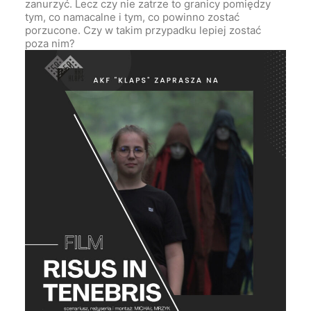
zanurzyć. Lecz czy nie zatrze to granicy pomiędzy
tym, co namacalne i tym, co powinno zostać
porzucone. Czy w takim przypadku lepiej zostać
poza nim?