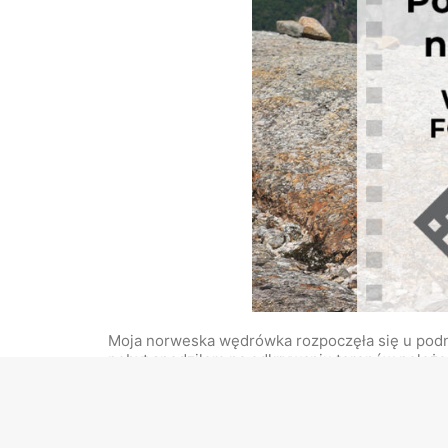
Moja norweska wędrówka rozpoczęła się u podnóż
pobyt spędziłem na odkrywaniu terenów położo
związanych z ogromną liczbą ludzi, udało mi się
Norwegii. W tych fotografiach skupiłem się główn
długowiecznością, a także niewielkiego wpływu
tematu wystawy i bezpośrednio