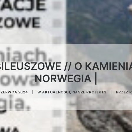
ILEUSZOWE // O KAMIEN
NORWEGIA |
CZERWCA 2024
|
W
AKTUALNOŚCI
,
NASZE PROJEKTY
|
PRZEZ