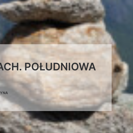
IACH. POŁUDNIOWA
RYNA