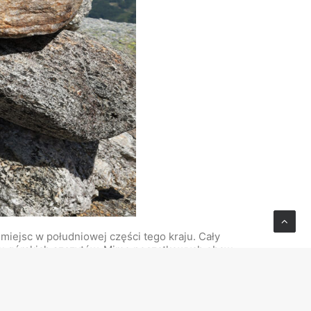
miejsc w południowej części tego kraju. Cały
iu górskich szczytów. Mimo początkowych obaw
nie naturalnego piękna przyrody i pejzażu
kazuję się niemal idealnym odzwierciedleniem