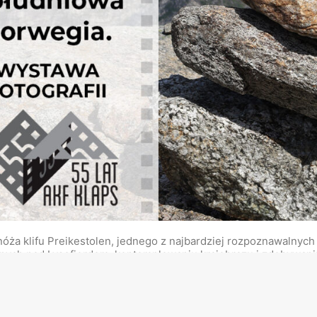
a klifu Preikestolen, jednego z najbardziej rozpoznawalnych 
nych nad Lysefjordem, kontemplowaniu krajobrazu i zdobywan
 znaleźć dzikie i nieodwiedzane miejsca co pozwoliło na pokaza
ie na uchwyceniu majestatu litosfery, skał i kamieni, jej
 człowieka na środowisko tego rejonu. W tym przypadku tytuł o