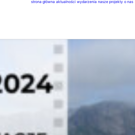
strona główna
aktualności
wydarzenia
nasze projekty
o nas