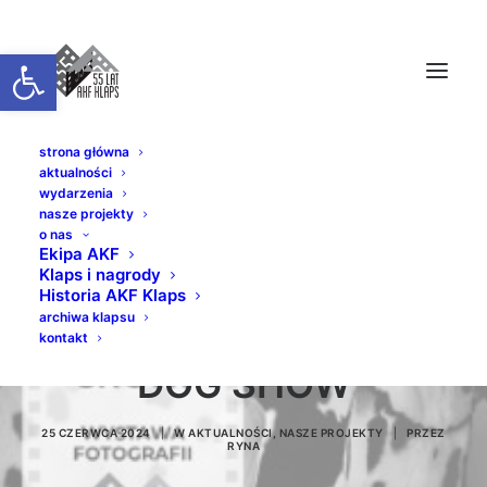
Otwórz pasek narzędzi
strona główna
aktualności
wydarzenia
nasze projekty
o nas
Ekipa AKF
Klaps i nagrody
PREZENTACJE
Historia AKF Klaps
archiwa klapsu
JUBILEUSZOWE //
kontakt
DOG SHOW
25 CZERWCA 2024
|
W
AKTUALNOŚCI
,
NASZE PROJEKTY
|
PRZEZ
RYNA