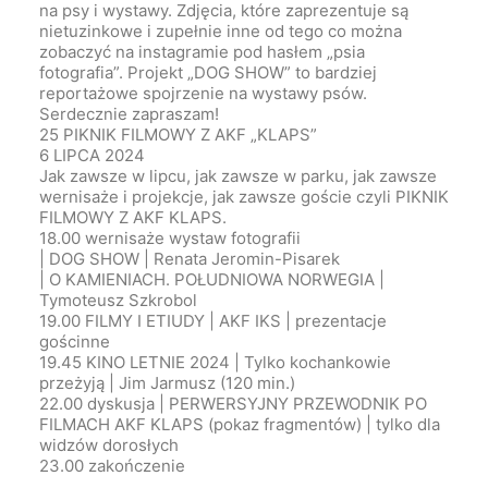
na psy i wystawy. Zdjęcia, które zaprezentuje są
nietuzinkowe i zupełnie inne od tego co można
zobaczyć na instagramie pod hasłem „psia
fotografia”. Projekt „DOG SHOW” to bardziej
reportażowe spojrzenie na wystawy psów.
Serdecznie zapraszam!
25 PIKNIK FILMOWY Z AKF „KLAPS”
6 LIPCA 2024
Jak zawsze w lipcu, jak zawsze w parku, jak zawsze
wernisaże i projekcje, jak zawsze goście czyli PIKNIK
FILMOWY Z AKF KLAPS.
18.00 wernisaże wystaw fotografii
| DOG SHOW | Renata Jeromin-Pisarek
| O KAMIENIACH. POŁUDNIOWA NORWEGIA |
Tymoteusz Szkrobol
19.00 FILMY I ETIUDY | AKF IKS | prezentacje
gościnne
19.45 KINO LETNIE 2024 | Tylko kochankowie
przeżyją | Jim Jarmusz (120 min.)
22.00 dyskusja | PERWERSYJNY PRZEWODNIK PO
FILMACH AKF KLAPS (pokaz fragmentów) | tylko dla
widzów dorosłych
23.00 zakończenie