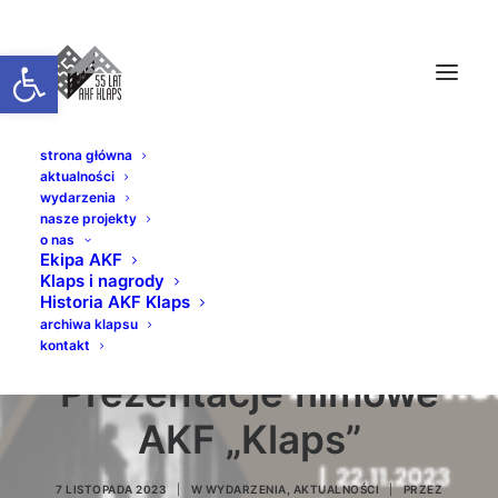
Otwórz pasek narzędzi
strona główna
aktualności
wydarzenia
nasze projekty
Gościnnie w Gminnej
o nas
Ekipa AKF
Klaps i nagrody
Bibliotece w
Historia AKF Klaps
archiwa klapsu
Pawłowicach
kontakt
Prezentacje filmowe
AKF „Klaps”
7 LISTOPADA 2023
|
W
WYDARZENIA
,
AKTUALNOŚCI
|
PRZEZ