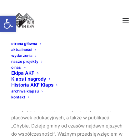
Otwórz pasek narzędzi
strona główna
aktualności
OBÓZ HARCERSKI DROOGMYŚL
wydarzenia
nasze projekty
o nas
Przynależność do drużyn harcerskich i zuchowych
Ekipa AKF
było jedną z popularniejszych aktywności
Klaps i nagrody
Historia AKF Klaps
dziecięcych i młodzieżowych przynajmniej od lat 60.
archiwa klapsu
O historii ruchu w gminie Chybie można przeczytać
kontakt
w wydawnictwach poświęconych szkołom, ponieważ
drużyny powstawały i funkcjonowały w ramach
placówek edukacyjnych, a także w publikacji
„Chybie. Dzieje gminy od czasów najdawniejszych
do współczesności”. Ważnym przedsięwzięciem w