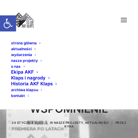
Otwórz pasek narzędzi
strona główna
aktualności
wydarzenia
nasze projekty
o nas
Ekipa AKF
Klaps i nagrody
PREZENTACJE
Historia AKF Klaps
archiwa klapsu
JUBILEUSZOWE //
kontakt
WSPOMNIENIE
24 STYCZNIA 2024
|
W
NASZE PROJEKTY
,
AKTUALNOŚCI
|
PRZEZ
RYNA