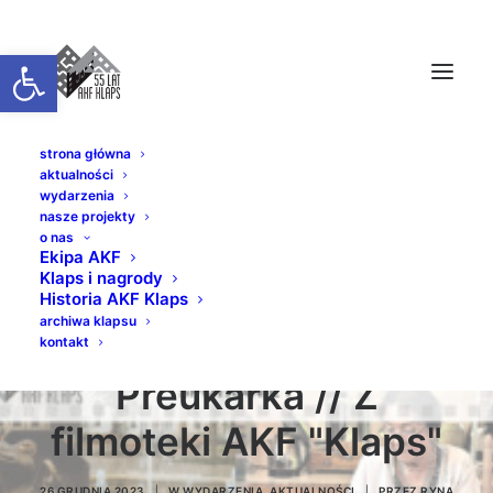
Otwórz pasek narzędzi
strona główna
aktualności
wydarzenia
nasze projekty
o nas
PREZENTACJE
Ekipa AKF
Klaps i nagrody
JUBILEUSZOWE //
Historia AKF Klaps
archiwa klapsu
Deszczowe miasto //
kontakt
Preukarka // Z
filmoteki AKF "Klaps"
26 GRUDNIA 2023
|
W
WYDARZENIA
,
AKTUALNOŚCI
|
PRZEZ
RYNA