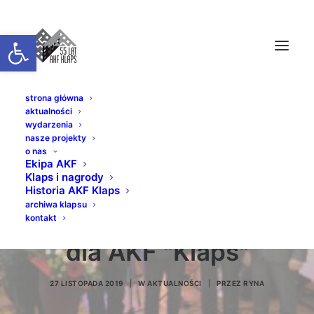
Otwórz pasek narzędzi
strona główna
aktualności
wydarzenia
nasze projekty
o nas
Ekipa AKF
Klaps i nagrody
Nagroda im. ks.
Historia AKF Klaps
archiwa klapsu
Leopoda Szersznika
kontakt
dla AKF "Klaps"
27 LISTOPADA 2019
|
W
AKTUALNOŚCI
|
PRZEZ
RYNA