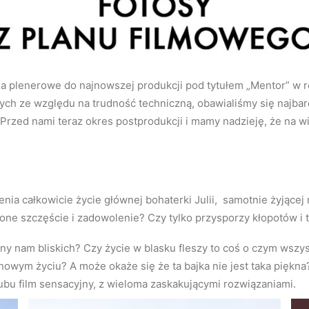
ia plenerowe do najnowszej produkcji pod tytułem „Mentor” w r
rych ze względu na trudność techniczną, obawialiśmy się najbardzi
Przed nami teraz okres postprodukcji i mamy nadzieję, że na 
ia całkowicie życie głównej bohaterki Julii, samotnie żyjącej 
ione szczęście i zadowolenie? Czy tylko przysporzy kłopotów i 
rony nam bliskich? Czy życie w blasku fleszy to coś o czym ws
 nowym życiu? A może okaże się że ta bajka nie jest taka pięk
ubu film sensacyjny, z wieloma zaskakującymi rozwiązaniami.