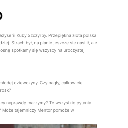
eżyserii Kuby Szczyrby. Przepiękna złota polska
ej. Strach był, na planie jeszcze sie nasilił, ale
wiosnę spotkamy się wszyscy na uroczystej
młodej dziewczyny. Czy nagły, całkowicie
trosk?
zyscy naprawdę marzymy? Te wszystkie pytania
na? Może tajemniczy Mentor pomoże w