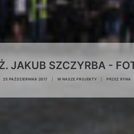
Ż. JAKUB SZCZYRBA - F
25 PAŹDZIERNIKA 2017
|
W
NASZE PROJEKTY
|
PRZEZ
RYNA