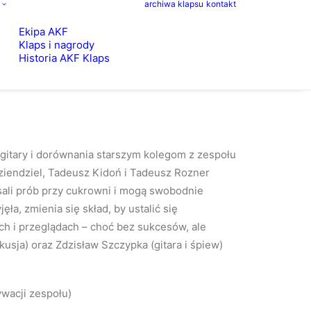
archiwa klapsu
kontakt
Ekipa AKF
Klaps i nagrody
Historia AKF Klaps
j gitary i dorównania starszym kolegom z zespołu
 Dziendziel, Tadeusz Kidoń i Tadeusz Rozner
sali prób przy cukrowni i mogą swobodnie
a, zmienia się skład, by ustalić się
ach i przeglądach – choć bez sukcesów, ale
kusja) oraz Zdzisław Szczypka (gitara i śpiew)
wacji zespołu)