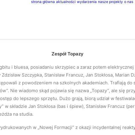
strona główna
aktualności
wydarzenia
nasze projekty
o nas
Zespół Topazy
bigbitu i bluesa, posiadaniu skrzypiec a zaraz potem elektryczne
iedy Zdzisław Szczypka, Stanisław Francuz, Jan Stokłosa, Marian
ępowali z powodzeniem na szkolnych akademiach. Trafiają do 
”. Nie wiadomo skąd pojawia się nazwa „Topazy”, ale się przyjęł
 dostęp do lepszego sprzętu. Dużo grają, biorą udział w festiwal
” w składzie Jan Stokłosa (bas i śpiew), Stanisław Francuz (per
eżdża na studia.
drukowanych w „Nowej Formacji” z okazji incydentalnej reakty