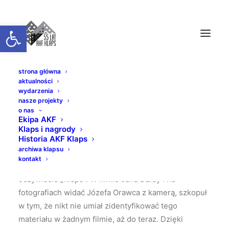
Otwórz pasek narzędzi
strona główna
aktualności
UCZTA I
wydarzenia
nasze projekty
o nas
Praca nad porządkowaniem archiwalnych zbiorów
Ekipa AKF
„Klapsa” owocuje różnorakimi odkryciami, jednym z
Klaps i nagrody
Historia AKF Klaps
nich jest odnalezienie „zaginionego” materiału z
archiwa klapsu
inscenizacji tradycyjnego wesela z 1973 roku.
kontakt
Spektakl rejestrowała regionalna telewizja i
oczywiście „Klaps”. W filmie Jana Dzidy i na
fotografiach widać Józefa Orawca z kamerą, szkopuł
w tym, że nikt nie umiał zidentyfikować tego
materiału w żadnym filmie, aż do teraz. Dzięki