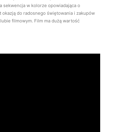
owa sekwencja w kolorze opowiadająca o
st okazją do radosnego świętowania i zakupów
lubie filmowym. Film ma dużą wartość