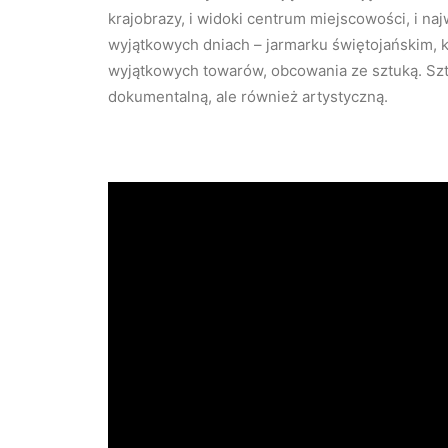
krajobrazy, i widoki centrum miejscowości, i na
wyjątkowych dniach – jarmarku świętojańskim, 
wyjątkowych towarów, obcowania ze sztuką. Sz
dokumentalną, ale również artystyczną.