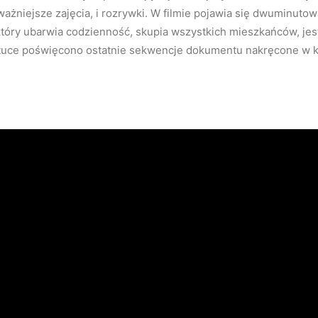
jważniejsze zajęcia, i rozrywki. W filmie pojawia się dwuminut
który ubarwia codzienność, skupia wszystkich mieszkańców, je
tuce poświęcono ostatnie sekwencje dokumentu nakręcone w k