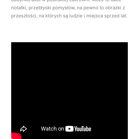
notatki, przebłyski pomysłów, na pewno to obrazki z
przeszłości, na których są ludzie i miejsca sprzed lat.