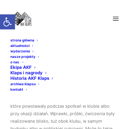
Otwórz pasek narzędzi
strona główna
aktualności
Chybie cukrownia migawki
wydarzenia
nasze projekty
o nas
Rok produkcji: lata 80.
Ekipa AKF
Dane techniczne: czarno-biały, 16 mm, 6 min.
Klaps i nagrody
Historia AKF Klaps
Ekipa:
archiwa klapsu
Realizacja: AKF „Klaps”
kontakt
Ten materiał to rzeczywiście migawki, krótki ujęcia,
które powstawały podczas spotkań w klubie albo
przy okazji działań. Wprawki, próbki, ćwiczenia były
realizowane blisko, tuż obok klubu, w samym
budynku albo w pobliskiej cukrowni. Może to takie