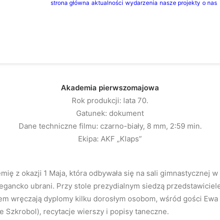
strona główna
aktualności
wydarzenia
nasze projekty
o nas
Akademia pierwszomajowa
Rok produkcji: lata 70.
Gatunek: dokument
Dane techniczne filmu: czarno-biały, 8 mm, 2:59 min.
Ekipa: AKF „Klaps”
emię z okazji 1 Maja, która odbywała się na sali gimnastycznej 
egancko ubrani. Przy stole prezydialnym siedzą przedstawiciel
em wręczają dyplomy kilku dorosłym osobom, wśród gości Ewa 
je Szkrobol), recytacje wierszy i popisy taneczne.