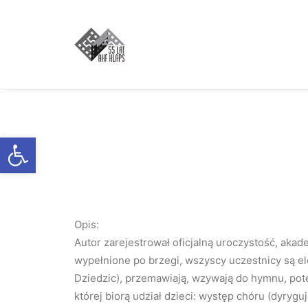
Otwórz pasek narzędzi
Opis:
Autor zarejestrował oficjalną uroczystość, akad
wypełnione po brzegi, wszyscy uczestnicy są el
Dziedzic), przemawiają, wzywają do hymnu, pot
której biorą udział dzieci: występ chóru (dyrygu