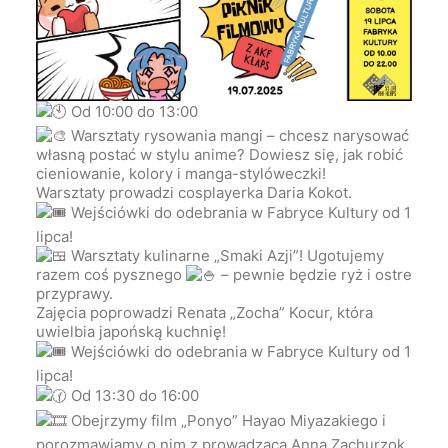
Od 10:00 do 13:00
Warsztaty rysowania mangi – chcesz narysować
własną postać w stylu anime? Dowiesz się, jak robić
cieniowanie, kolory i manga-stylóweczki!
Warsztaty prowadzi cosplayerka Daria Kokot.
Wejściówki do odebrania w Fabryce Kultury od 1
lipca!
Warsztaty kulinarne „Smaki Azji”! Ugotujemy
razem coś pysznego
– pewnie będzie ryż i ostre
przyprawy.
Zajęcia poprowadzi Renata „Zocha” Kocur, która
uwielbia japońską kuchnię!
Wejściówki do odebrania w Fabryce Kultury od 1
lipca!
Od 13:30 do 16:00
Obejrzymy film „Ponyo” Hayao Miyazakiego i
porozmawiamy o nim z prowadzącą Anną Zachurzok.