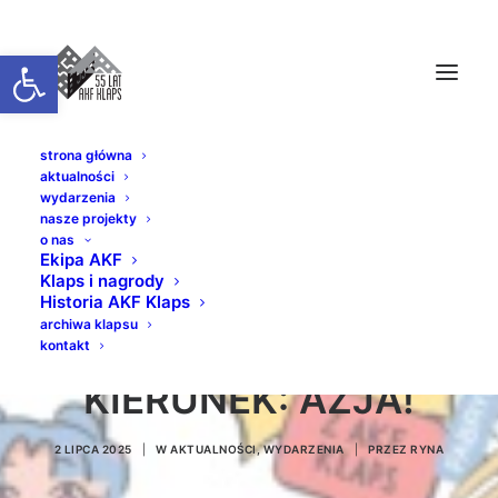
Otwórz pasek narzędzi
strona główna
aktualności
wydarzenia
nasze projekty
o nas
Ekipa AKF
Klaps i nagrody
26. PIKNIK FILMOWY
Historia AKF Klaps
archiwa klapsu
Z AKF KLAPS —
kontakt
KIERUNEK: AZJA!
2 LIPCA 2025
|
W
AKTUALNOŚCI
,
WYDARZENIA
|
PRZEZ
RYNA