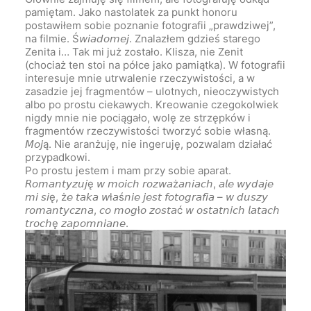
pamiętam. Jako nastolatek za punkt honoru
postawiłem sobie poznanie fotografii „prawdziwej”,
na filmie. Ś𝘸𝘪𝘢𝘥𝘰𝘮𝘦𝘫. Znalazłem gdzieś starego
Zenita i… Tak mi już zostało. Klisza, nie Zenit
(chociaż ten stoi na półce jako pamiątka). W fotografii
interesuje mnie utrwalenie rzeczywistości, a w
zasadzie jej fragmentów – ulotnych, nieoczywistych
albo po prostu ciekawych. Kreowanie czegokolwiek
nigdy mnie nie pociągało, wolę ze strzępków i
fragmentów rzeczywistości tworzyć sobie własną.
𝘔𝘰𝘫ą. Nie aranżuję, nie ingeruję, pozwalam działać
przypadkowi.
Po prostu jestem i mam przy sobie aparat.
𝘙𝘰𝘮𝘢𝘯𝘵𝘺𝘻𝘶𝘫ę 𝘸 𝘮𝘰𝘪𝘤𝘩 𝘳𝘰𝘻𝘸𝘢ż𝘢𝘯𝘪𝘢𝘤𝘩, 𝘢𝘭𝘦 𝘸𝘺𝘥𝘢𝘫𝘦
𝘮𝘪 𝘴𝘪ę, ż𝘦 𝘵𝘢𝘬𝘢 𝘸ł𝘢ś𝘯𝘪𝘦 𝘫𝘦𝘴𝘵 𝘧𝘰𝘵𝘰𝘨𝘳𝘢𝘧𝘪𝘢 – 𝘸 𝘥𝘶𝘴𝘻𝘺
𝘳𝘰𝘮𝘢𝘯𝘵𝘺𝘤𝘻𝘯𝘢, 𝘤𝘰 𝘮𝘰𝘨ł𝘰 𝘻𝘰𝘴𝘵𝘢ć 𝘸 𝘰𝘴𝘵𝘢𝘵𝘯𝘪𝘤𝘩 𝘭𝘢𝘵𝘢𝘤𝘩
𝘵𝘳𝘰𝘤𝘩ę 𝘻𝘢𝘱𝘰𝘮𝘯𝘪𝘢𝘯𝘦.