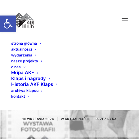
Otwórz pasek narzędzi
strona główna
aktualności
wydarzenia
nasze projekty
o nas
Ekipa AKF
Klaps i nagrody
Historia AKF Klaps
24x36mm // Jędrzej
archiwa klapsu
kontakt
Pisarek
16 WRZEŚNIA 2024
|
W
AKTUALNOŚCI
|
PRZEZ
RYNA