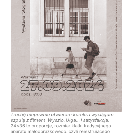
𝘛𝘳𝘰𝘤𝘩ę 𝘯𝘪𝘦𝘱𝘦𝘸𝘯𝘪𝘦 𝘰𝘵𝘸𝘪𝘦𝘳𝘢𝘮 𝘬𝘰𝘳𝘦𝘬𝘴 𝘪 𝘸𝘺𝘤𝘪ą𝘨𝘢𝘮
𝘴𝘻𝘱𝘶𝘭ę 𝘻 𝘧𝘪𝘭𝘮𝘦𝘮. 𝘞𝘺𝘴𝘻ł𝘰. 𝘜𝘭𝘨𝘢… 𝘪 𝘴𝘢𝘵𝘺𝘴𝘧𝘢𝘬𝘤𝘫𝘢.
24×36 to proporcje, rozmiar klatki tradycyjnego
aparatu małoobrazkowego, czyli rejestrującego