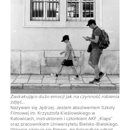
𝘡𝘢𝘴𝘬𝘢𝘬𝘶𝘫ą𝘤𝘰 𝘥𝘶ż𝘰 𝘦𝘮𝘰𝘤𝘫𝘪 𝘫𝘢𝘬 𝘯𝘢 𝘤𝘻𝘺𝘯𝘯𝘰ść 𝘳𝘰𝘣𝘪𝘦𝘯𝘪𝘢
𝘻𝘥𝘫ęć…
Nazywam się Jędrzej. Jestem absolwentem Szkoły
Filmowej im. Krzysztofa Kieślowskiego w
Katowicach, instruktorem i członkiem AKF „Klaps”
oraz pracownikiem Uniwersytetu Bielsko-Bialskiego.
Głównie zajmuję się filmem, ale fotografuję odkąd