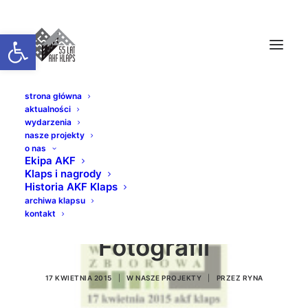
Otwórz pasek narzędzi
strona główna
aktualności
wydarzenia
nasze projekty
o nas
Ekipa AKF
Klaps i nagrody
ZAFIF – Zielona
Historia AKF Klaps
archiwa klapsu
Akademia Filmu i
kontakt
Fotografii
17 KWIETNIA 2015
|
W
NASZE PROJEKTY
|
PRZEZ
RYNA