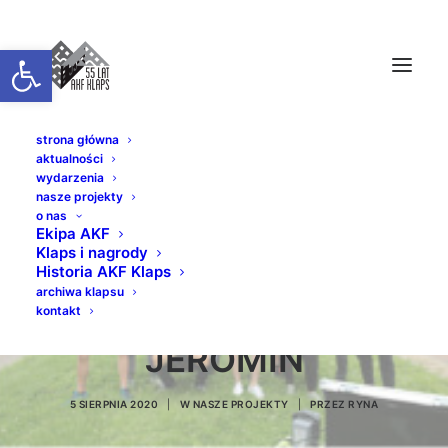
Otwórz pasek narzędzi
strona główna
aktualności
wydarzenia
nasze projekty
o nas
Ekipa AKF
Klaps i nagrody
KONIEC ZDJĘĆ DO
Historia AKF Klaps
archiwa klapsu
FILMU RENATY
kontakt
JEROMIN
5 SIERPNIA 2020
|
W
NASZE PROJEKTY
|
PRZEZ
RYNA