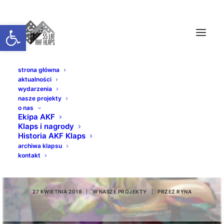
Otwórz pasek narzędzi
strona główna
aktualności
wydarzenia
nasze projekty
o nas
Ekipa AKF
Klaps i nagrody
Historia AKF Klaps
JAWA I SEN //
archiwa klapsu
kontakt
PAULINA SMELA
27 KWIETNIA 2018
|
W
NASZE PROJEKTY
|
PRZEZ
RYNA