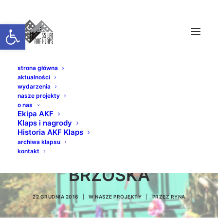
Otwórz pasek narzędzi
strona główna
aktualności
wydarzenia
nasze projekty
o nas
Ekipa AKF
Klaps i nagrody
DOŻYNKI GMINNE
Historia AKF Klaps
archiwa klapsu
2015 // REAL. JÓZEF
kontakt
BRZÓSKA
22 GRUDNIA 2016
|
W
NASZE PROJEKTY
|
PRZEZ
RYNA