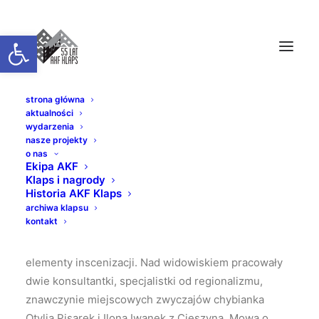
Otwórz pasek narzędzi
strona główna
aktualności
WESELE JAKICH MAŁO
wydarzenia
nasze projekty
o nas
Ekipa AKF
Klaps i nagrody
Od jesieni 1972 roku do wiosny 1973 roku prawie
Historia AKF Klaps
cała gmina żyła pewnym spektaklem, blisko 60 osób
archiwa klapsu
kontakt
z wielu chybskich rodzin spotykało się na szkolnej
sali gimnastycznej i ćwiczyło tańce, kwestie,
elementy inscenizacji. Nad widowiskiem pracowały
dwie konsultantki, specjalistki od regionalizmu,
znawczynie miejscowych zwyczajów chybianka
Otylia Pisarek i Ilona Iwanek z Cieszyna. Mowa o