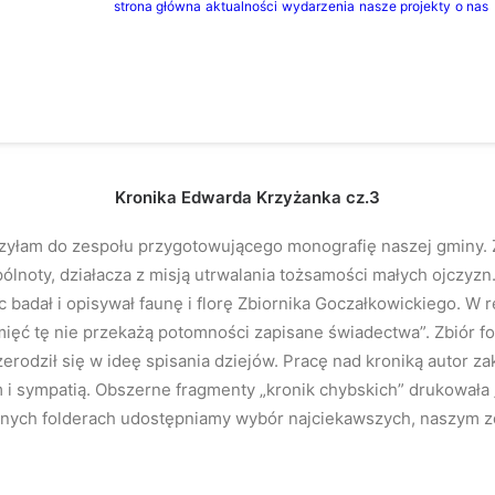
strona główna
aktualności
wydarzenia
nasze projekty
o nas
Kronika Edwarda Krzyżanka cz.3
zyłam do zespołu przygotowującego monografię naszej gminy. 
pólnoty, działacza z misją utrwalania tożsamości małych ojczyz
 badał i opisywał faunę i florę Zbiornika Goczałkowickiego. W r
pamięć tę nie przekażą potomności zapisane świadectwa”. Zbiór 
zerodził się w ideę spisania dziejów. Pracę nad kroniką autor z
i sympatią. Obszerne fragmenty „kronik chybskich” drukowała 
jnych folderach udostępniamy wybór najciekawszych, naszym zd