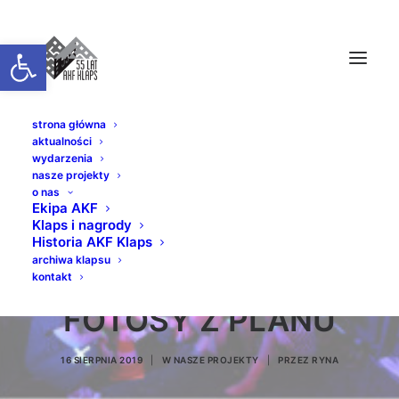
Otwórz pasek narzędzi
strona główna
aktualności
wydarzenia
nasze projekty
o nas
Ekipa AKF
Klaps i nagrody
7 GRZECHÓW // REŻ.
Historia AKF Klaps
archiwa klapsu
DARIA KOKOT -
kontakt
FOTOSY Z PLANU
16 SIERPNIA 2019
|
W
NASZE PROJEKTY
|
PRZEZ
RYNA