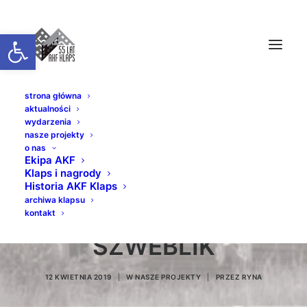
Otwórz pasek narzędzi
strona główna
aktualności
wydarzenia
nasze projekty
o nas
Ekipa AKF
Klaps i nagrody
50/50 RETRO //
Historia AKF Klaps
archiwa klapsu
STANISŁAW
kontakt
SZWEBLIK
12 KWIETNIA 2019
|
W
NASZE PROJEKTY
|
PRZEZ
RYNA